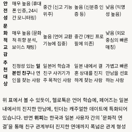
안
매우 높음 (휴대
중간 (신고 기능
높음 (신분증 인
낮음 (익명
전
폰 인증, 24시
위주)
증 등)
성 높음)
성
간 모니터링)
문
화
매우 높음 (문화
낮음 (외모
높음 (언어 교환
중간 (개인 프로
적
적 취향 분석,
중심의 빠른
기능에 집중)
필에 의존)
교
보이스 채팅)
매칭)
감
추
진정성 있는
일
일본어 학습과
일본 내에서 결
가볍고 빠른
천
본인 친구
나 연
친구 사귀기가
혼 상대를 진지
만남을 선호
대
인을 찾는 사람
주 목적인 사람
하게 찾는 사람
하는 사람
상
위 표에서 볼 수 있듯이, 헬로톡은 언어 학습에, 페어즈는 일본
내에서의 진지한 만남에, 틴더는 캐주얼한 데이트에 특화되어
있습니다. 반면
위피
는 한국과 일본 사용자 간의 '문화적 연
결'을 통해 친구 관계부터 진지한 연애까지 폭넓은 관계 형성