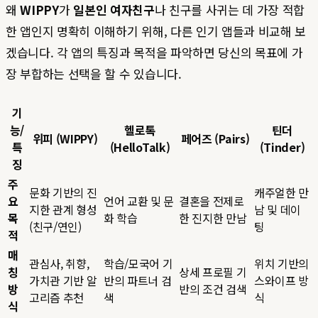
왜
WIPPY
가
일본인 여자친구
나 친구를 사귀는 데 가장 적합
한 앱인지 명확히 이해하기 위해, 다른 인기 앱들과 비교해 보
겠습니다. 각 앱의 특징과 목적을 파악하면 당신의 목표에 가
장 부합하는 선택을 할 수 있습니다.
기
능/
헬로톡
틴더
위피 (WIPPY)
페어즈 (Pairs)
특
(HelloTalk)
(Tinder)
징
주
문화 기반의 진
캐주얼한 만
요
언어 교환 및 문
결혼을 전제로
지한 관계 형성
남 및 데이
목
화 학습
한 진지한 만남
(친구/연인)
팅
적
매
관심사, 취향,
학습/모국어 기
위치 기반의
칭
상세 프로필 기
가치관 기반 알
반의 파트너 검
스와이프 방
방
반의 조건 검색
고리즘 추천
색
식
식