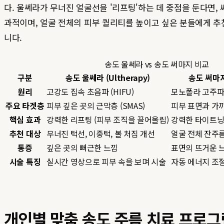
다. 울쎄라가 무너진 얼굴선을 '리프팅'하는 데 중점을 둔다면, 
과적이며, 얼굴 전체의 피부 퀄리티를 높이고 싶은 분들에게 
니다.
송도 울쎄라 vs 송도 써마지 비교
구분
송도 울쎄라 (Ultherapy)
송도 써마지 
원리
고강도 집속 초음파 (HIFU)
모노폴라 고주파 
주요 타겟층
피부 깊은 곳의 근막층 (SMAS)
피부 표면과 가
핵심 효과
강력한 리프팅 (피부 조직을 끌어올림)
강력한 타이트닝
추천 대상
무너진 턱선, 이중턱, 볼 처짐 개선
얼굴 전체 잔주름
통증
깊은 곳의 뻐근한 느낌
표면의 뜨거운 느
시술 특징
실시간 영상으로 피부 속을 보며 시술
자동 에너지 조
개인별 맞춤 송도 주름 치료 프로그