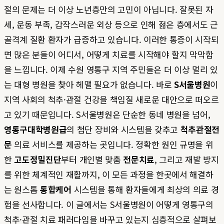
절의 문제는 더 이상 노년층만의 고민이 아닙니다. 잘못된 자
세, 운동 부족, 갑작스러운 외상 등으로 인해 젊은 층에서도 근
골격계 질환 환자가 급증하고 있습니다. 이러한 통증이 시작되
면 많은 분들이 어디서, 어떻게 치료를 시작해야 할지 막막함
을 느낍니다. 이제 수원 영통구 지역 주민들은 더 이상 멀리 있
는 대형 병원을 찾아 헤맬 필요가 없습니다. 바로
S서울병원
이
지역 사회의 척추·관절 건강을 책임질 새로운 대안으로 떠오르
고 있기 때문입니다. S서울병원은 단순한 동네 병원을 넘어,
영통구대학병원급
의 첨단 장비와 시스템을 갖추고
척추관절전
문
의료 서비스를 제공하는 곳입니다. 정확한 원인 규명을 위
한
고도정밀진단
부터 개인별 맞춤
전문치료
, 그리고 재발 방지
를 위한 체계적인 재활까지, 이 모든 과정을 한곳에서 해결하
는 원스톱
통합케어
시스템을 통해 환자들에게 최상의 의료 경
험을 선사합니다. 이 글에서는 S서울병원이 어떻게 영통구의
척추·관절 치료 패러다임을 바꾸고 있는지 심층적으로 살펴보