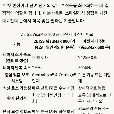
후 빛 번짐이나 잔여 난시와 같은 부작용을 최소화하는 데 결
정적인 역할을 합니다. 이는 숙련된
스마일라식 경험
을 가진
의료진의 손에서 더욱 빛을 발하는 기술입니다.
ZEISS VisuMax 800 vs 이전 세대 장비 비교
ZEISS VisuMax 800 (라
이전 세대 장비
기능
움스마일안과의원 운용)
(VisuMax 500 등)
레이저 조사 속도
10초 이내
약 25-30초
(렌티큘 생성)
레이저 반복 속도
2MHz
500kHz
중심 맞춤 보조
CentraLign® & OcuLign®
기본 기능 또는 미탑
시스템
탑재
재
석션 로스 가능성
매우 낮음 (짧은 수술 시간)
상대적으로 높음
최상 (심리적 안정감 극대
보통 (상대적으로 긴
환자 편의성
화)
응시 시간 필요)
의료진의 수동적 판
난시 교정 정확도
매우 높음 (자동 회전 보정)