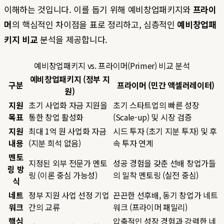
이해하는 것입니다. 이를 돕기 위해 예비창업패키지와
프라이
머
의 핵심적인 차이점을 표로 정리하고, 심층적인
예비창업패
키지 비교
분석을 제공합니다.
예비창업패키지 vs. 프라이머(Primer) 비교 분석
예비창업패키지 (정부 지
구분
프라이머 (민간 액셀러레이터)
원)
지원
초기 사업화 자금 지원을
초기 스타트업의 빠른 성장
목표
통한 창업 활성화
(Scale-up) 및 시장 검증
지원
최대 1억 원 사업화 자금
시드 투자 (초기 지분 투자) 및 후
내용
(지분 희석 없음)
속 투자 연계
멘토
지정된 외부 전문가 멘토
성공 경험을 갖춘 선배 창업가들
링 방
링 (이론 중심 가능성)
의 밀착 멘토링 (실전 중심)
식
네트
정부 지원 사업 선정 기업
끈끈한 선후배, 동기 창업가 네트
워크
간의 교류
워크 (프라이머 패밀리)
핵심
압축적인 성장 경험과 강력한 네