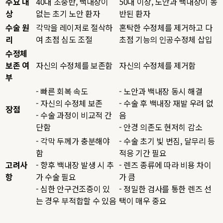
주요 대
40대 초중반, 백내장이
50대 이상, 노안과 백내장이 동
상
없는 초기 노안 환자
반된 환자
수술 원
각막을 레이저로 절삭하
혼탁한 수정체를 제거하고 다
리
여 초점 심도 조절
초점 기능의 인공수정체 삽입
수정체
보존 여
자신의 수정체를 보존함
자신의 수정체를 제거함
부
- 빠른 회복 속도
- 노안과 백내장 동시 해결
- 자신의 수정체 보존
- 수술 후 백내장 재발 우려 없
장점
- 수술 과정이 비교적 간
음
단함
- 안경 의존도 현저히 감소
- 각막 두께가 충분해야
- 수술 초기 빛 번짐, 달무리 등
함
적응 기간 필요
고려사
- 향후 백내장 발생 시 추
- 렌즈 종류에 따라 비용 차이
항
가 수술 필요
가 큼
- 심한 안구건조증이 있
- 정밀한 검사를 통한 렌즈 선
는 경우 부적합할 수 있음
택이 매우 중요