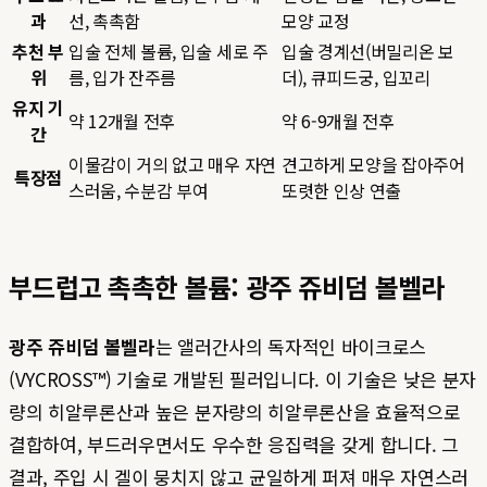
과
선, 촉촉함
모양 교정
추천 부
입술 전체 볼륨, 입술 세로 주
입술 경계선(버밀리온 보
위
름, 입가 잔주름
더), 큐피드궁, 입꼬리
유지 기
약 12개월 전후
약 6-9개월 전후
간
이물감이 거의 없고 매우 자연
견고하게 모양을 잡아주어
특장점
스러움, 수분감 부여
또렷한 인상 연출
부드럽고 촉촉한 볼륨: 광주 쥬비덤 볼벨라
광주 쥬비덤 볼벨라
는 앨러간사의 독자적인 바이크로스
(VYCROSS™) 기술로 개발된 필러입니다. 이 기술은 낮은 분자
량의 히알루론산과 높은 분자량의 히알루론산을 효율적으로
결합하여, 부드러우면서도 우수한 응집력을 갖게 합니다. 그
결과, 주입 시 겔이 뭉치지 않고 균일하게 퍼져 매우 자연스러