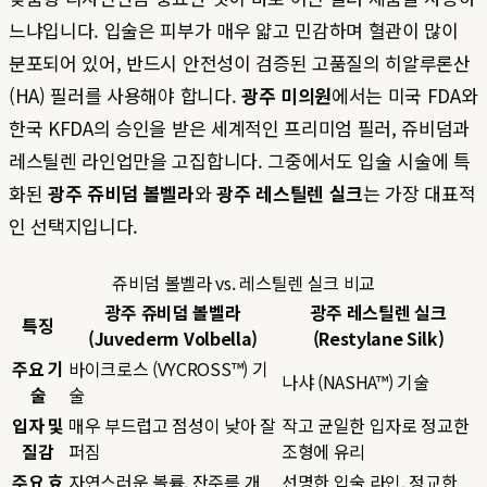
느냐입니다. 입술은 피부가 매우 얇고 민감하며 혈관이 많이
분포되어 있어, 반드시 안전성이 검증된 고품질의 히알루론산
(HA) 필러를 사용해야 합니다.
광주 미의원
에서는 미국 FDA와
한국 KFDA의 승인을 받은 세계적인 프리미엄 필러, 쥬비덤과
레스틸렌 라인업만을 고집합니다. 그중에서도 입술 시술에 특
화된
광주 쥬비덤 볼벨라
와
광주 레스틸렌 실크
는 가장 대표적
인 선택지입니다.
쥬비덤 볼벨라 vs. 레스틸렌 실크 비교
광주 쥬비덤 볼벨라
광주 레스틸렌 실크
특징
(Juvederm Volbella)
(Restylane Silk)
주요 기
바이크로스 (VYCROSS™) 기
나샤 (NASHA™) 기술
술
술
입자 및
매우 부드럽고 점성이 낮아 잘
작고 균일한 입자로 정교한
질감
퍼짐
조형에 유리
주요 효
자연스러운 볼륨, 잔주름 개
선명한 입술 라인, 정교한