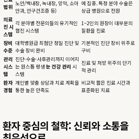
노안/백내장, 녹내장, 망막, 소아
에 집중. 특정 분야 수술은
범위
안과, 안구건조증 등)
상급 병원으로 전원
의료
각 분야별 전문의들의 유기적인
1~2인의 원장이 대부분의
진 시
협진 시스템
질환을 진료
스템
장비
대학병원급 최첨단 정밀 진단 및
기본적인 진단 장비 위주로
수준
수술 장비 완비
구비
관리
진단-수술-사후관리까지 이어지
진료 및 처방 위주의 단기
시스
는 원스톱 평생
눈 건강 관리
시
적 관리
템
스템
환자
개인별 맞춤 상담과 치료 계획을
비교적 짧은 진료 시간과
경험
통한 높은 만족도
표준화된 치료
환자 중심의 철학: 신뢰와 소통을
최우선으로