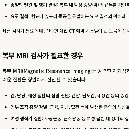
종양의 발견 및 병기 결정:
복부 내 악성 종양(암)의 유무를 확인
요로 결석:
혈뇨나 옆구리 통증을 유발하는 요로 결석의 위치와 
빠른 검사가 필요할 때, 신속한
대전 CT 예약
시스템이 큰 도움이 됩
복부 MRI 검사가 필요한 경우
복부 MRI
(Magnetic Resonance Imaging)는 강
려운 질환을 정밀하게 진단할 수 있습니다.
간, 담낭, 췌장 질환의 정밀 진단:
간암, 담도암, 췌장암 등의 종
연부 조직 종양 감별:
근육, 지방, 혈관 등에 발생한 종양의 특성
여성 생식기 질환:
자궁근종, 난소낭종 등 여성 골반 내 장기의 