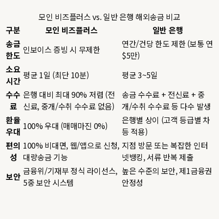
모인 비즈플러스 vs. 일반 은행 해외송금 비교
구분
모인 비즈플러스
일반 은행
송금
연간/건당 한도 제한 (보통 연
인보이스 증빙 시 무제한
한도
$5만)
소요
평균 1일 (최단 10분)
평균 3~5일
시간
수수
은행 대비 최대 90% 저렴 (전
송금 수수료 + 전신료 + 중
료
신료, 중개/수취 수수료 없음)
개/수취 수수료 등 다수 발생
환율
은행별 상이 (고객 등급별 차
100% 우대 (매매마진 0%)
우대
등 적용)
편의
100% 비대면, 웹/앱으로 신청,
지점 방문 또는 복잡한 인터
성
대량송금 기능
넷뱅킹, 서류 반복 제출
금융위/기재부 정식 라이선스,
높은 수준의 보안, 제1금융권
보안
5중 보안 시스템
안정성