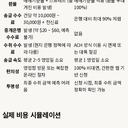
매매기준율 + 스프레드 (숨
매매기준율 적용 (환율 우대
환율
겨진 비용 발생)
100%)
송금 수수
건당 약 10,000원 ~
은행 대비 최대 90% 저렴
료
30,000원 + 전신료
중개은행
발생 (약 $20 ~ $60, 예측
없음
수수료
불가)
수취 수수
발생 (현지 은행 정책에 따
ACH 방식 이용 시 면제 또
료
라 다름)
는 대폭 절감
송금 속도
평균 2~5 영업일 소요
평균 1 영업일 소요
영업점 방문 또는 복잡한
100% 비대면, 간편한 웹 기
편의성
온라인 절차
반 신청
최종 수취 금액 예측 어려
신청 시점, 최종 수취 금액
투명성
움
정확히 확인 가능
실제 비용 시뮬레이션