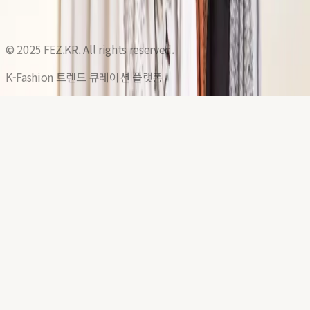
Trends
Brands
Editorial
Info
© 2025 FEZ.KR. All rights reserved.
K-Fashion 트렌드 큐레이션 플랫폼