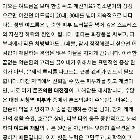
아오른 여드름을 보며 한숨 쉬고 계신가요? 청소년기의 상징
으로만 여겼던 여드름이 20대, 30대를 넘어 지속적으로 나타
나는
성인 여드름
은 단순한 피부 트러블을 넘어 깊은 스트레스
와 자신감 하락의 원인이 됩니다. 좋다는 화장품을 써보고, 피
부과에서 약을 처방받아도 그때뿐, 잠시 잠잠해졌다 싶으면 어
김없이 재발하는 경험은 많은 이들을 지치게 만듭니다. 이러한
끝없는 악순환의 고리를 끊어내기 위해서는 표면적인 증상 완
화가 아닌, 문제의 뿌리를 파고드는
근본 관리
가 반드시 필요
합니다. 대전 지역에서 신뢰할 수 있는 피부과를 찾고 계셨다
면, 바로 여기
톤즈의원 대전점
이 그 해답을 제시합니다. 수많
은
대전 시청역 피부과
중에서 톤즈의원이 주목받는 이유는,
단순히 약을 처방하고 시술을 진행하는 것을 넘어, 환자 개개
인의 생활 습관, 호르몬 상태, 피부 타입 등을 종합적으로 분석
하여
여드름 재발
의 근본 원인을 차단하는 맞춤형 솔루션을 제
공하기 때문입니다. 이제 헛된 노력은 그만두고, 과학적이고